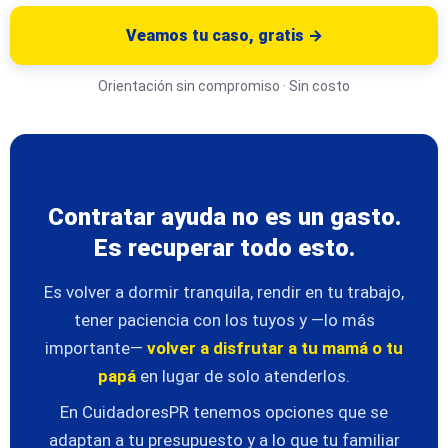
Veamos tu caso, gratis →
Orientación sin compromiso · Sin costo
Contratar ayuda no es un gasto.
Es recuperar todo esto.
Es volver a dormir tranquila, rendir en tu trabajo,
tener paciencia con los tuyos y —lo más
importante—
volver a disfrutar a tu mamá o tu
papá
en lugar de solo atenderlos.
En CuidadoresPR tenemos opciones que se
adaptan a tu presupuesto y a lo que tu familiar